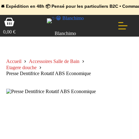
💼 Offres réservées aux professionnels 🚀 Rejoignez l’Espace Pr
🔥 Déjà adopté par les pros 👉 Passez en Espace Pro B2B 📦 Tari
ion en 48h 📦 Pensé pour les particuliers B2C • Commande facile e
Passer
Panier
au
d’achat
contenu
0,00
€
Blanchimo
Accueil
Accessoires Salle de Bain
Etagere douche
Presse Dentifrice Rotatif ABS Economique