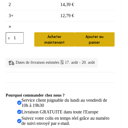
2
14,39
€
3+
12,79
€
×
quantité
Acheter
Ajouter au
de
maintenant
panier
Presse
Dentifrice
Rotatif
ABS
Dates de livraison estimées 🗓️ 17. août - 20. août
Economique
Pourquoi commander chez nous ?
Service client joignable du lundi au vendredi de
10h à 19h30
Livraison GRATUITE dans toute l'Europe
Suivez votre colis en temps réel grâce au numéro
de suivi envoyé par e-mail.