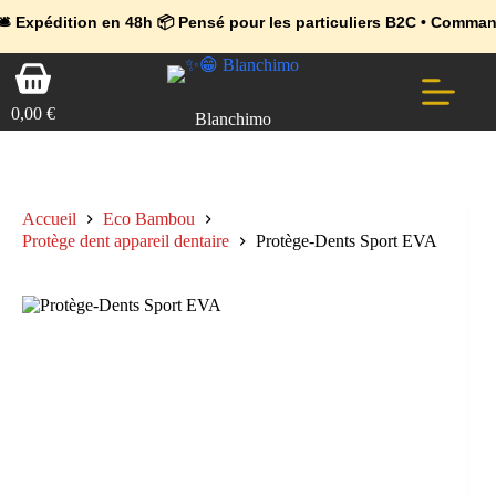
💼 Offres réservées aux professionnels 🚀 Rejoignez l’Espace Pr
🔥 Déjà adopté par les pros 👉 Passez en Espace Pro B2B 📦 Tari
on en 48h 📦 Pensé pour les particuliers B2C • Commande facile e
Passer
Panier
au
d’achat
contenu
0,00
€
Blanchimo
Accueil
Eco Bambou
Protège dent appareil dentaire
Protège-Dents Sport EVA