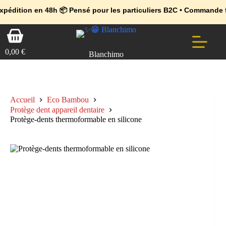
💼 Offres réservées aux professionnels 🚀 Rejoignez l’Espace Pr
🔥 Déjà adopté par les pros 👉 Passez en Espace Pro B2B 📦 Tari
 en 48h 📦 Pensé pour les particuliers B2C • Commande facile et s
Passer
Panier
au
d’achat
contenu
0,00
€
Blanchimo
Accueil
Eco Bambou
Protège dent appareil dentaire
Protège-dents thermoformable en silicone