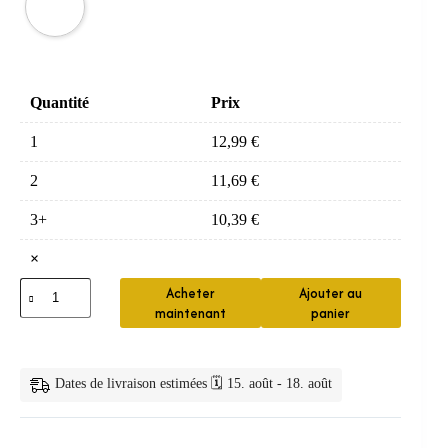
Quantité
Prix
1
12,99
€
2
11,69
€
3+
10,39
€
×
quantité
Acheter
Ajouter au
de
maintenant
panier
Protège-
dents
thermoformable
en
Dates de livraison estimées 🗓️ 15. août - 18. août
silicone