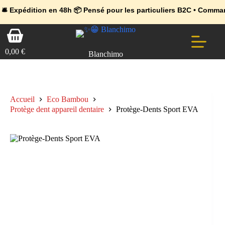
💼 Offres réservées aux professionnels 🚀 Rejoignez l’Espace Pr
🔥 Déjà adopté par les pros 👉 Passez en Espace Pro B2B 📦 Tari
tion en 48h 📦 Pensé pour les particuliers B2C • Commande facile 
Passer
Panier
au
d’achat
contenu
0,00
€
Blanchimo
Accueil
Eco Bambou
Protège dent appareil dentaire
Protège-Dents Sport EVA