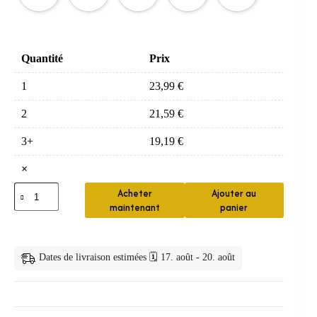
Quantité
Prix
1
23,99
€
2
21,59
€
3+
19,19
€
×
quantité
Acheter
Ajouter au
de
maintenant
panier
Protège-
Dents
Sport
EVA
Dates de livraison estimées 🗓️ 17. août - 20. août