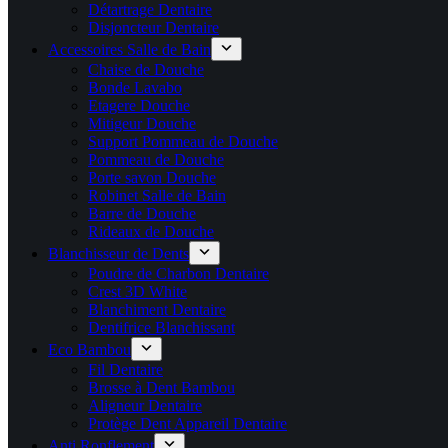
Détartrage Dentaire
Disjoncteur Dentaire
Accessoires Salle de Bain
Chaise de Douche
Bonde Lavabo
Etagere Douche
Mitigeur Douche
Support Pommeau de Douche
Pommeau de Douche
Porte savon Douche
Robinet Salle de Bain
Barre de Douche
Rideaux de Douche
Blanchisseur de Dents
Poudre de Charbon Dentaire
Crest 3D White
Blanchiment Dentaire
Dentifrice Blanchissant
Eco Bambou
Fil Dentaire
Brosse à Dent Bambou
Aligneur Dentaire
Protège Dent Appareil Dentaire
Anti Ronflement