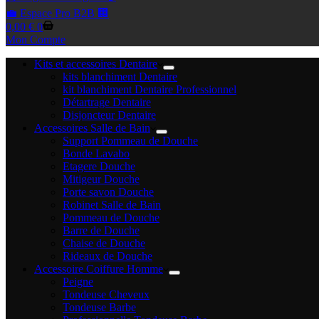
💼 Espace Pro B2B 🏢
Panier
0,00
€
0
d’achat
Mon Compte
Kits et accessoires Dentaire
kits blanchiment Dentaire
kit blanchiment Dentaire Professionnel
Détartrage Dentaire
Disjoncteur Dentaire
Accessoires Salle de Bain
Support Pommeau de Douche
Bonde Lavabo
Etagere Douche
Mitigeur Douche
Porte savon Douche
Robinet Salle de Bain
Pommeau de Douche
Barre de Douche
Chaise de Douche
Rideaux de Douche
Accessoire Coiffure Homme
Peigne
Tondeuse Cheveux
Tondeuse Barbe