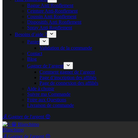
Bague Anti Ronflement
Ceinture Anti-Ronflement
Coussin Anti Ronflement
Dispositifs Anti Ronflement
Spray Anti Ronflement
Besoins d’aide ?
Panier
Validation de la commande
Contact
Blog
Gagner de l’argent
Comment gagner de l’argent
Page d’inscription des affiliés
Page de connexion des affiliés
Aide à choisir
Suivre ma Commande
Foire aux Questions
Livraison de commande
💰 Gagner de l'argent 🤑
Blanchimo
💰 Gagner de l'argent 🤑