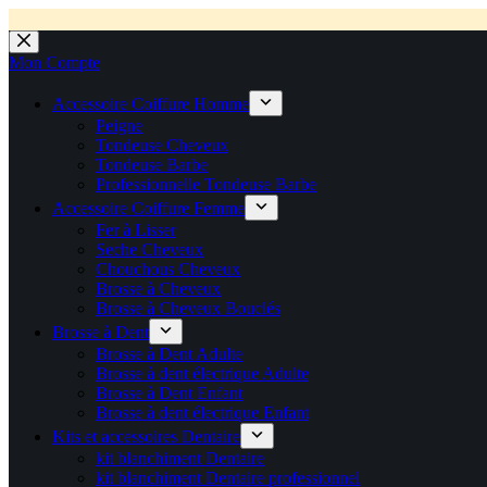
💼 Offres réservées aux professionnels 🚀 Rejoignez l’Espace P
💼 Espace Pro ouvert ! 👉 Rejoignez notre Espace Pro B2B et profite
🚚 Livraison Gratuite en Europe
🔥 Déjà adopté par les pros 👉 Passez en Espace Pro B2B 📦 Tar
🛎️
Expédition en 48h 📦 Pensé pou
Passer
au
Mon Compte
contenu
Accessoire Coiffure Homme
Peigne
Tondeuse Cheveux
Tondeuse Barbe
Professionnelle Tondeuse Barbe
Accessoire Coiffure Femme
Fer à Lisser
Seche Cheveux
Chouchous Cheveux
Brosse à Cheveux
Brosse à Cheveux Bouclés
Brosse à Dent
Brosse à Dent Adulte
Brosse à dent électrique Adulte
Brosse à Dent Enfant
Brosse à dent électrique Enfant
Kits et accessoires Dentaire
kit blanchiment Dentaire
kit blanchiment Dentaire professionnel