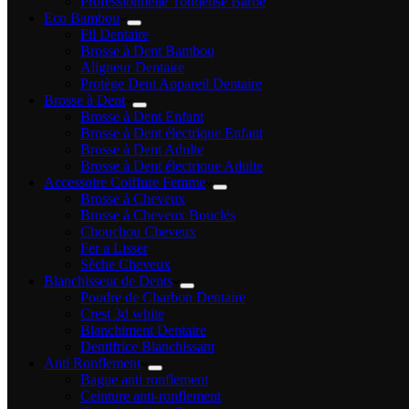
Professionnelle Tondeuse Barbe
Eco Bambou
Fil Dentaire
Brosse à Dent Bambou
Aligneur Dentaire
Protège Dent Appareil Dentaire
Brosse à Dent
Brosse à Dent Enfant
Brosse à Dent électrique Enfant
Brosse à Dent Adulte
Brosse à Dent électrique Adulte
Accessoire Coiffure Femme
Brosse à Cheveux
Brosse à Cheveux Bouclés
Chouchou Cheveux
Fer a Lisser
Sèche Cheveux
Blanchisseur de Dents
Poudre de Charbon Dentaire
Crest 3d white
Blanchiment Dentaire
Dentifrice Blanchissant
Anti Ronflement
Bague anti ronflement
Ceinture anti-ronflement