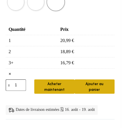
Quantité
Prix
1
20,99
€
2
18,89
€
3+
16,79
€
×
quantité
Acheter
Ajouter au
de
maintenant
panier
Protège-
Dents
Sport
EVA
Dates de livraison estimées 🗓️ 16. août - 19. août
avec
Boîte