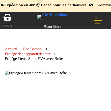
💼 Offres réservées aux professionnels 🚀 Rejoignez l’Espace Pr
🔥 Déjà adopté par les pros 👉 Passez en Espace Pro B2B 📦 Tari
ion en 48h 📦 Pensé pour les particuliers B2C • Commande facile 
Passer
Panier
au
d’achat
contenu
0,00
€
Blanchimo
Accueil
Eco Bambou
Protège dent appareil dentaire
Protège-Dents Sport EVA avec Boîte