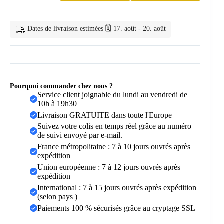
de
Douche
Art
Dates de livraison estimées 🗓️ 17. août - 20. août
Abstrait
Nordique
Pourquoi commander chez nous ?
Service client joignable du lundi au vendredi de
10h à 19h30
Livraison GRATUITE dans toute l'Europe
Suivez votre colis en temps réel grâce au numéro
de suivi envoyé par e-mail.
France métropolitaine : 7 à 10 jours ouvrés après
expédition
Union européenne : 7 à 12 jours ouvrés après
expédition
International : 7 à 15 jours ouvrés après expédition
(selon pays )
Paiements 100 % sécurisés grâce au cryptage SSL