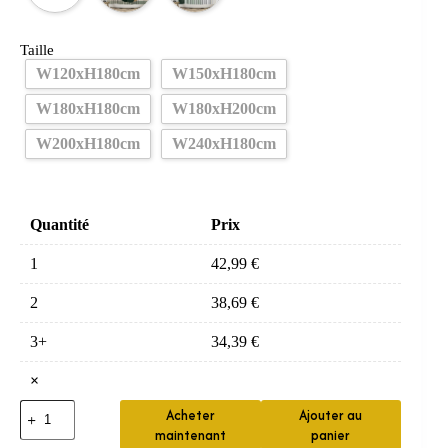
Taille
W120xH180cm
W150xH180cm
W180xH180cm
W180xH200cm
W200xH180cm
W240xH180cm
Quantité
Prix
1
42,99
€
2
38,69
€
3+
34,39
€
×
quantité
Acheter
Ajouter au
de
maintenant
panier
Rideau