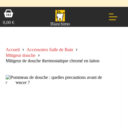
💼 Offres réservées aux professionnels 🚀 Rejoignez l’Espace Pr
💼 Espace Pro ouvert ! 👉 Rejoignez notre Espace Pro B2B et profitez
🚚 Livraison Gratuite en Europe
🔥 Déjà adopté par les pros 👉 Passez en Espace Pro B2B 📦 Tari
🛎️
Expédition en 48h 📦 Pensé pour
Passer
Panier
au
d’achat
contenu
0,00
€
Blanchimo
Accueil
Accessoires Salle de Bain
Mitigeur douche
Mitigeur de douche thermostatique chromé en laiton