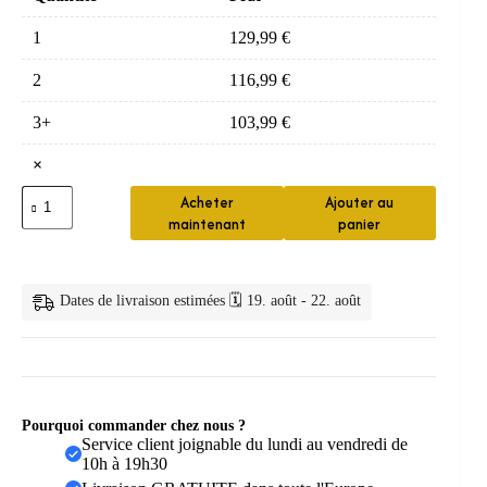
1
129,99
€
2
116,99
€
3+
103,99
€
×
quantité
Acheter
Ajouter au
de
maintenant
panier
Mitigeur
de
douche
thermostatique
Dates de livraison estimées 🗓️ 19. août - 22. août
chromé
en
laiton
Pourquoi commander chez nous ?
Service client joignable du lundi au vendredi de
10h à 19h30