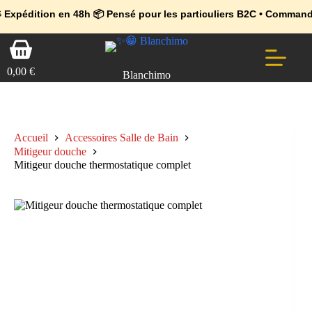
💼 Offres réservées aux professionnels 🚀 Rejoignez l’Espace Pr
🔥 Déjà adopté par les pros 👉 Passez en Espace Pro B2B 📦 Tari
n en 48h 📦 Pensé pour les particuliers B2C • Commande facile et
Passer
Panier
au
d’achat
contenu
0,00
€
Blanchimo
Accueil
Accessoires Salle de Bain
Mitigeur douche
Mitigeur douche thermostatique complet