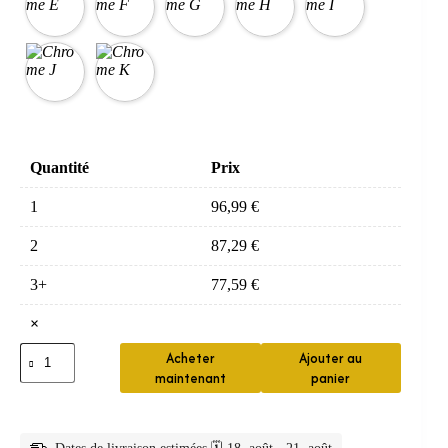
Quantité
Prix
1
96,99
€
2
87,29
€
3+
77,59
€
×
quantité
Acheter
Ajouter au
de
maintenant
panier
Mitigeur
douche
thermostatique
complet