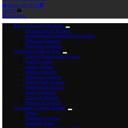
💼 Espace Pro B2B 🏢
Panier
0,00
€
0
d’achat
Mon Compte
Kits et accessoires Dentaire
kits blanchiment Dentaire
kit blanchiment Dentaire Professionnel
Détartrage Dentaire
Disjoncteur Dentaire
Accessoires Salle de Bain
Support Pommeau de Douche
Bonde Lavabo
Etagere Douche
Mitigeur Douche
Porte savon Douche
Robinet Salle de Bain
Pommeau de Douche
Barre de Douche
Chaise de Douche
Rideaux de Douche
Accessoire Coiffure Homme
Peigne
Tondeuse Cheveux
Tondeuse Barbe