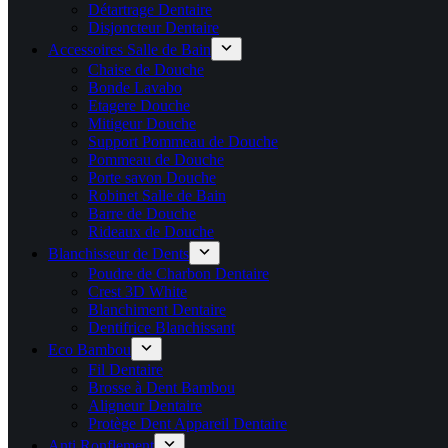
Détartrage Dentaire
Disjoncteur Dentaire
Accessoires Salle de Bain
Chaise de Douche
Bonde Lavabo
Etagere Douche
Mitigeur Douche
Support Pommeau de Douche
Pommeau de Douche
Porte savon Douche
Robinet Salle de Bain
Barre de Douche
Rideaux de Douche
Blanchisseur de Dents
Poudre de Charbon Dentaire
Crest 3D White
Blanchiment Dentaire
Dentifrice Blanchissant
Eco Bambou
Fil Dentaire
Brosse à Dent Bambou
Aligneur Dentaire
Protège Dent Appareil Dentaire
Anti Ronflement