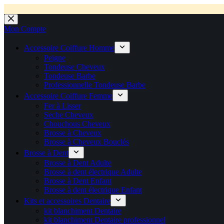
💼 Offres réservées aux professionnels 🚀 Rejoignez l’Espace P
💼 Espace Pro ouvert ! 👉 Rejoignez notre Espace Pro B2B et profite
🚚 Livraison Gratuite en Europe
🔥 Déjà adopté par les pros 👉 Passez en Espace Pro B2B 📦 Tar
🛎️
Expédition en 48h 📦 Pensé pou
Passer
au
Mon Compte
contenu
Accessoire Coiffure Homme
Peigne
Tondeuse Cheveux
Tondeuse Barbe
Professionnelle Tondeuse Barbe
Accessoire Coiffure Femme
Fer à Lisser
Seche Cheveux
Chouchous Cheveux
Brosse à Cheveux
Brosse à Cheveux Bouclés
Brosse à Dent
Brosse à Dent Adulte
Brosse à dent électrique Adulte
Brosse à Dent Enfant
Brosse à dent électrique Enfant
Kits et accessoires Dentaire
kit blanchiment Dentaire
kit blanchiment Dentaire professionnel