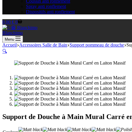
Coussin anti ronflement
Spray anti ronflement
Dispositifs anti ronflement
Panier
0,00
€
0
d’achat
Blanchimo
Menu
Accueil
Accessoires Salle de Bain
Support pommeau de douche
Su
🔍
Support de Douche à Main Mural Carré en