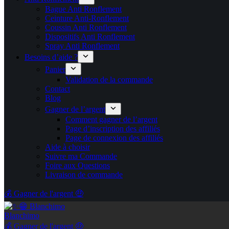
Bague Anti Ronflement
Ceinture Anti-Ronflement
Coussin Anti Ronflement
Dispositifs Anti Ronflement
Spray Anti Ronflement
Besoins d’aide ?
Panier
Validation de la commande
Contact
Blog
Gagner de l’argent
Comment gagner de l’argent
Page d’inscription des affiliés
Page de connexion des affiliés
Aide à choisir
Suivre ma Commande
Foire aux Questions
Livraison de commande
💰 Gagner de l'argent 🤑
Blanchimo
💰 Gagner de l'argent 🤑