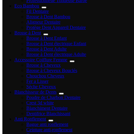
Professionnelle Tondeuse Barbe
Eco Bambou
Fil Dentaire
Brosse à Dent Bambou
Aligneur Dentaire
Protège Dent Appareil Dentaire
Brosse à Dent
Brosse à Dent Enfant
Brosse à Dent électrique Enfant
Brosse à Dent Adulte
Brosse à Dent électrique Adulte
Accessoire Coiffure Femme
Brosse à Cheveux
Brosse à Cheveux Bouclés
Chouchou Cheveux
Fer a Lisser
Sèche Cheveux
Blanchisseur de Dents
Poudre de Charbon Dentaire
Crest 3d white
Blanchiment Dentaire
Dentifrice Blanchissant
Anti Ronflement
Bague anti ronflement
Ceinture anti-ronflement