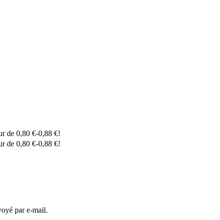
eur de
0,80
€
-
0,88
€
!
eur de
0,80
€
-
0,88
€
!
voyé par e-mail.