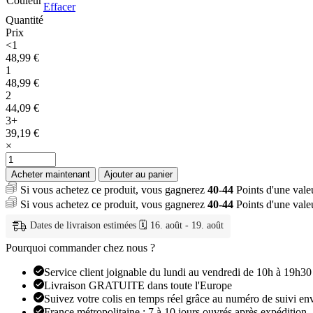
Couleur
Effacer
Quantité
Prix
<1
48,99
€
1
48,99
€
2
44,09
€
3+
39,19
€
×
quantité
de
Acheter maintenant
Ajouter au panier
Support
Si vous achetez ce produit, vous gagnerez
40-44
Points d'une val
de
Si vous achetez ce produit, vous gagnerez
40-44
Points d'une val
Douche
à
Dates de livraison estimées 🗓️ 16. août - 19. août
Main
Mural
Pourquoi commander chez nous ?
Carré
en
Service client joignable du lundi au vendredi de 10h à 19h30
Laiton
Livraison GRATUITE dans toute l'Europe
Massif
Suivez votre colis en temps réel grâce au numéro de suivi en
France métropolitaine : 7 à 10 jours ouvrés après expédition