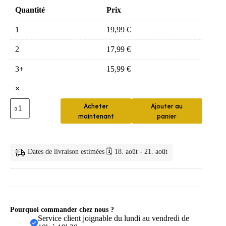
Quantité
Prix
1
19,99
€
2
17,99
€
3+
15,99
€
×
quantité
Acheter
Ajouter au
de
maintenant
panier
Support
de
Pommeau
de
Dates de livraison estimées 🗓️ 18. août - 21. août
Douche
Réglable
360°
Pourquoi commander chez nous ?
Service client joignable du lundi au vendredi de