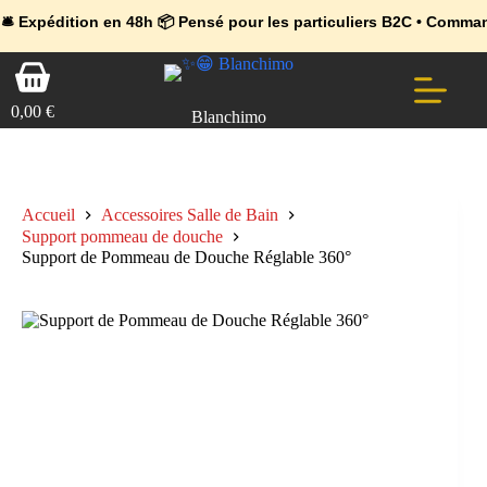
💼 Offres réservées aux professionnels 🚀 Rejoignez l’Espace Pr
🔥 Déjà adopté par les pros 👉 Passez en Espace Pro B2B 📦 Tari
tion en 48h 📦 Pensé pour les particuliers B2C • Commande facile
Passer
Panier
au
d’achat
contenu
0,00
€
Blanchimo
Accueil
Accessoires Salle de Bain
Support pommeau de douche
Support de Pommeau de Douche Réglable 360°