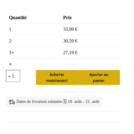
Quantité
Prix
1
33,99
€
2
30,59
€
3+
27,19
€
×
quantité
Acheter
Ajouter au
de
maintenant
panier
Bonde
lavabo
pop-
up
Dates de livraison estimées 🗓️ 18. août - 21. août
en
laiton