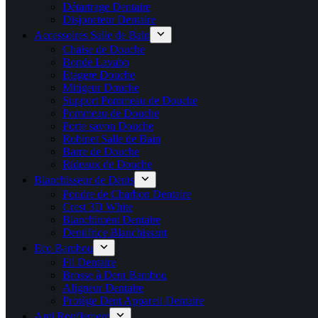
Détartrage Dentaire
Disjoncteur Dentaire
Accessoires Salle de Bain
Chaise de Douche
Bonde Lavabo
Etagere Douche
Mitigeur Douche
Support Pommeau de Douche
Pommeau de Douche
Porte savon Douche
Robinet Salle de Bain
Barre de Douche
Rideaux de Douche
Blanchisseur de Dents
Poudre de Charbon Dentaire
Crest 3D White
Blanchiment Dentaire
Dentifrice Blanchissant
Eco Bambou
Fil Dentaire
Brosse à Dent Bambou
Aligneur Dentaire
Protège Dent Appareil Dentaire
Anti Ronflement