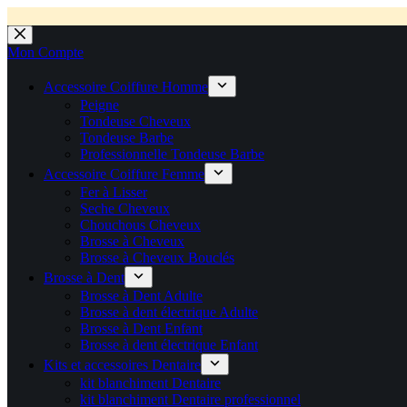
💼 Offres réservées aux professionnels 🚀 Rejoignez l’Espace P
💼 Espace Pro ouvert ! 👉 Rejoignez notre Espace Pro B2B et profite
🚚 Livraison Gratuite en Europe
🔥 Déjà adopté par les pros 👉 Passez en Espace Pro B2B 📦 Tar
🛎️
Expédition en 48h 📦 Pensé pou
Passer
au
Mon Compte
contenu
Accessoire Coiffure Homme
Peigne
Tondeuse Cheveux
Tondeuse Barbe
Professionnelle Tondeuse Barbe
Accessoire Coiffure Femme
Fer à Lisser
Seche Cheveux
Chouchous Cheveux
Brosse à Cheveux
Brosse à Cheveux Bouclés
Brosse à Dent
Brosse à Dent Adulte
Brosse à dent électrique Adulte
Brosse à Dent Enfant
Brosse à dent électrique Enfant
Kits et accessoires Dentaire
kit blanchiment Dentaire
kit blanchiment Dentaire professionnel