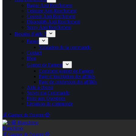
Bague Anti Ronflement
Ceinture Anti-Ronflement
Coussin Anti Ronflement
Dispositifs Anti Ronflement
Spray Anti Ronflement
Besoins d’aide ?
Panier
Validation de la commande
Contact
Blog
Gagner de l’argent
Comment gagner de l’argent
Page d’inscription des affiliés
Page de connexion des affiliés
Aide à choisir
Suivre ma Commande
Foire aux Questions
Livraison de commande
💰 Gagner de l'argent 🤑
Blanchimo
💰 Gagner de l'argent 🤑