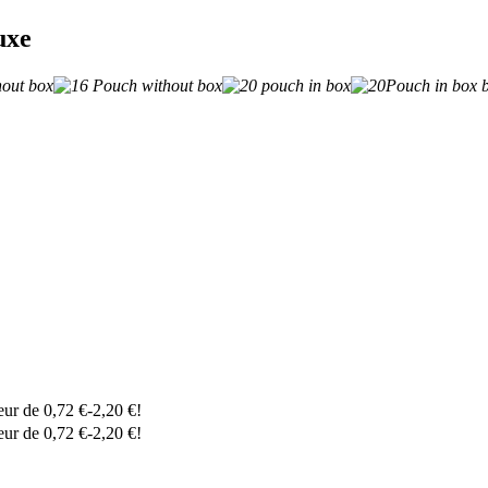
uxe
leur de
0,72
€
-
2,20
€
!
leur de
0,72
€
-
2,20
€
!