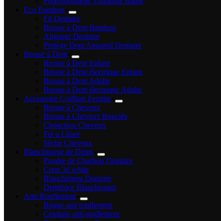
Professionnelle Tondeuse Barbe
Eco Bambou
Fil Dentaire
Brosse à Dent Bambou
Aligneur Dentaire
Protège Dent Appareil Dentaire
Brosse à Dent
Brosse à Dent Enfant
Brosse à Dent électrique Enfant
Brosse à Dent Adulte
Brosse à Dent électrique Adulte
Accessoire Coiffure Femme
Brosse à Cheveux
Brosse à Cheveux Bouclés
Chouchou Cheveux
Fer a Lisser
Sèche Cheveux
Blanchisseur de Dents
Poudre de Charbon Dentaire
Crest 3d white
Blanchiment Dentaire
Dentifrice Blanchissant
Anti Ronflement
Bague anti ronflement
Ceinture anti-ronflement