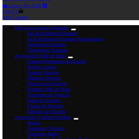
💼 Espace Pro B2B 🏢
Panier
0,00
€
0
d’achat
Mon Compte
Kits et accessoires Dentaire
kits blanchiment Dentaire
kit blanchiment Dentaire Professionnel
Détartrage Dentaire
Disjoncteur Dentaire
Accessoires Salle de Bain
Support Pommeau de Douche
Bonde Lavabo
Etagere Douche
Mitigeur Douche
Porte savon Douche
Robinet Salle de Bain
Pommeau de Douche
Barre de Douche
Chaise de Douche
Rideaux de Douche
Accessoire Coiffure Homme
Peigne
Tondeuse Cheveux
Tondeuse Barbe