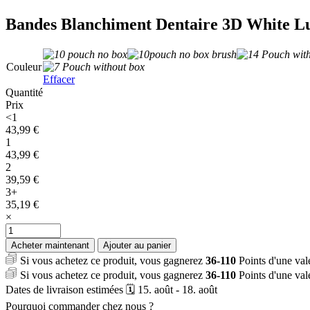
Bandes Blanchiment Dentaire 3D White L
Couleur
Effacer
Quantité
Prix
<1
43,99
€
1
43,99
€
2
39,59
€
3+
35,19
€
×
quantité
de
Acheter maintenant
Ajouter au panier
Bandes
Si vous achetez ce produit, vous gagnerez
36-110
Points d'une va
Blanchiment
Si vous achetez ce produit, vous gagnerez
36-110
Points d'une va
Dentaire
Dates de livraison estimées 🗓️ 15. août - 18. août
3D
White
Pourquoi commander chez nous ?