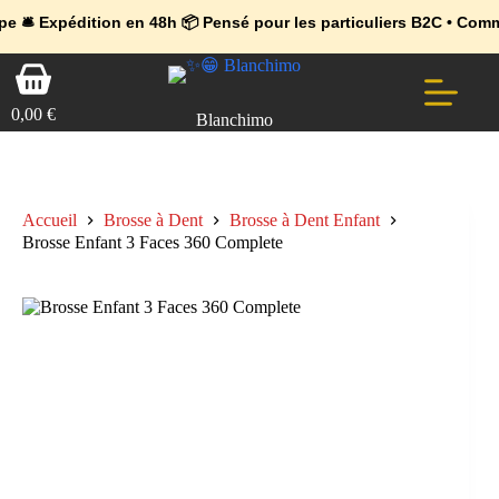
💼 Offres réservées aux professionnels 🚀 Rejoignez l’Espace Pr
🔥 Déjà adopté par les pros 👉 Passez en Espace Pro B2B 📦 Tari
dition en 48h 📦 Pensé pour les particuliers B2C • Commande faci
Passer
Panier
au
d’achat
contenu
0,00
€
Blanchimo
Accueil
Brosse à Dent
Brosse à Dent Enfant
Brosse Enfant 3 Faces 360 Complete