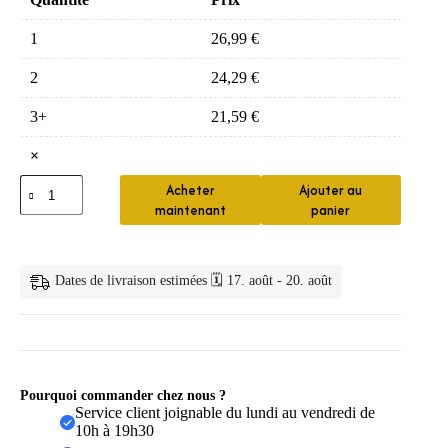
1
26,99
€
2
24,29
€
3+
21,59
€
×
quantité
Acheter
Ajouter au
de
maintenant
panier
Brosse
Enfant
3
Faces
Dates de livraison estimées 🗓️ 17. août - 20. août
360
Complete
Pourquoi commander chez nous ?
Service client joignable du lundi au vendredi de
10h à 19h30