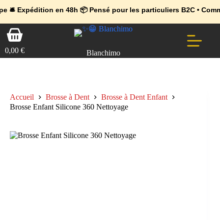
💼 Offres réservées aux professionnels 🚀 Rejoignez l’Espace Pr
🔥 Déjà adopté par les pros 👉 Passez en Espace Pro B2B 📦 Tari
édition en 48h 📦 Pensé pour les particuliers B2C • Commande faci
Passer
Panier
au
d’achat
contenu
0,00
€
Blanchimo
Accueil
Brosse à Dent
Brosse à Dent Enfant
Brosse Enfant Silicone 360 Nettoyage