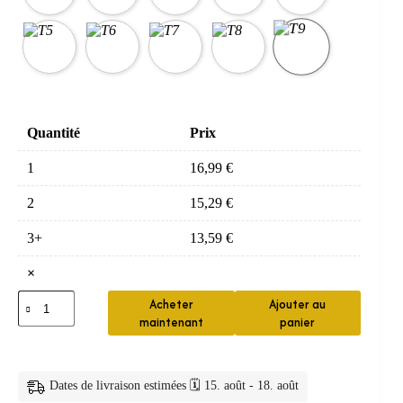
Quantité
Prix
1
16,99
€
2
15,29
€
3+
13,59
€
×
quantité
Acheter
Ajouter au
de
maintenant
panier
Brosse
Enfant
Silicone
360
Dates de livraison estimées 🗓️ 15. août - 18. août
Nettoyage