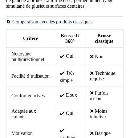
de gauche à droite. La forme en U permet un nettoyage
simultané de plusieurs surfaces dentaires.
🔄 Comparaison avec les produits classiques
Brosse U
Brosse
Critère
360°
classique
Nettoyage
✔️ Oui
❌ Non
multidirectionnel
✔️ Très
❌ Technique
Facilité d’utilisation
requise
simple
❌ Parfois
✔️ Doux
Confort gencives
irritant
Adaptée aux
❌ Moins
✔️ Oui
enfants
intuitive
✔️
Motivation
❌ Basique
Ludique